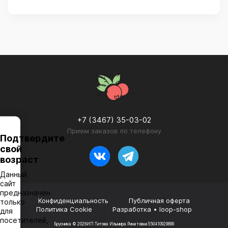
+7 (3467) 35-03-02
Прием заказов по телефону
Подтвердите
свой
возраст
Данный
сайт
предназначен
Конфиденциальность
Публичная оферта
только
Политика Cookie
Разработка • loop-shop
для
посетителей,
Брусника © 2026
ИП Титова Ильмира Ринатовна
550410929899