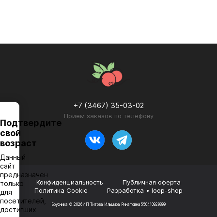
+7 (3467) 35-03-02
Прием заказов по телефону
Подтвердите
свой
возраст
Данный
сайт
предназначен
Конфиденциальность
Публичная оферта
только
Политика Cookie
Разработка • loop-shop
для
посетителей,
Брусника © 2026
ИП Титова Ильмира Ринатовна
550410929899
достигших