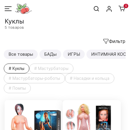
0
Куклы
5 товаров
Фильтр
Все товары
БАДы
ИГРЫ
ИНТИМНАЯ КОСМ
# Куклы
# Мастурбаторы
# Мастурбаторы-роботы
# Насадки и кольца
# Помпы