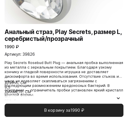
Анальный страз, Play Secrets, размер L,
серебристый/прозрачный
1990
₽
Артикул: 39826
Play Secrets Rosebud Butt Plug — анальная пробка выполненная
из металла с зеркальным покрытием. Благодаря узкому
кончику и гладкой поверхности игрушка не доставляет
дискомфорта во время использования. Отсутствие стыков и
швов не позволяет скапливаться загрязнениям с
ДЛИНА, СМ
последующим размножением вредоносных бактерий. В
9,5
основание — ограничитель пробки установлен яркий кристалл
ДИАМЕТР, СМ
круглой формы.
4
ВЕС, Г
160
В корзину за
1990
₽