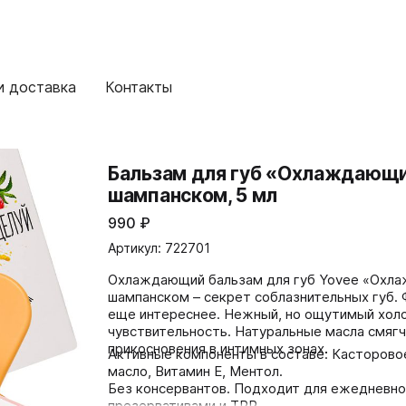
и доставка
Контакты
Бальзам для губ «Охлаждающи
шампанском, 5 мл
990
₽
Артикул: 722701
Охлаждающий бальзам для губ Yovee «Охла
шампанском – секрет соблазнительных губ. 
еще интереснее. Нежный, но ощутимый холо
чувствительность. Натуральные масла смягч
прикосновения в интимных зонах.
Активные компоненты в составе: Касторовое
масло, Витамин E, Ментол.
Без консервантов. Подходит для ежедневног
презервативами и TPR.