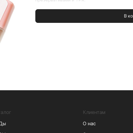
В ко
талог
Клиентам
Ды
О нас