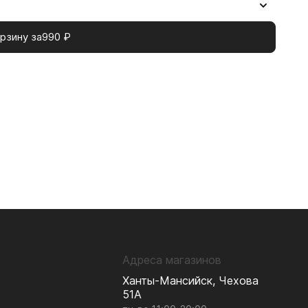
рзину за
990
₽
Адреса магазинов
Ханты-Мансийск, Чехова
51А