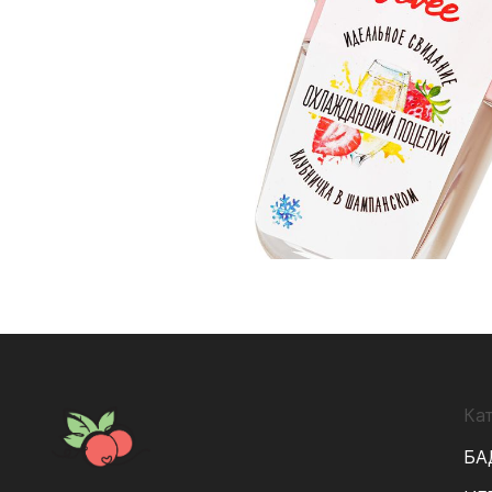
Ка
БА