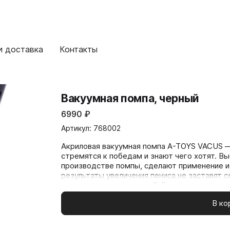
и доставка
Контакты
Вакуумная помпа, черный
6990
₽
Артикул: 768002
Акриловая вакуумная помпа A-TOYS VACUS 
стремятся к победам и знают чего хотят. Вы
производстве помпы, сделают применение 
результаты увеличения пениса не заставят 
регулярных тренировок 3-5 раз в неделю, одна тренировка — 3 подхода по 5 минут помпирования,
между подходами 1 минута пауза. При появ
В ко
уменьшить разряжение внутри цилиндра, воспользо
комфорта использовать лубрикант на водной