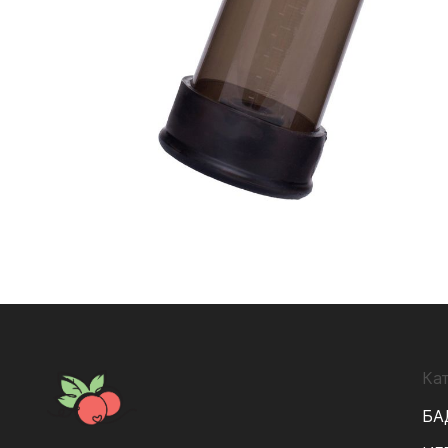
Ка
БА