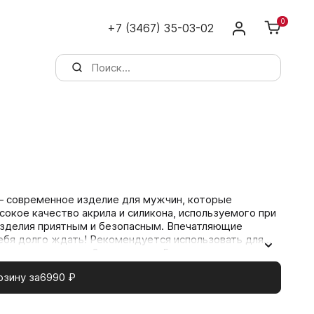
0
+7 (3467) 35-03-02
— современное изделие для мужчин, которые
сокое качество акрила и силикона, используемого при
изделия приятным и безопасным. Впечатляющие
себя долго ждать! Рекомендуется использовать для
лении неприятных ощущений, болей необходимо
рзину за
6990
₽
вавшись кнопкой сброса RESET. Для большего
 основе.