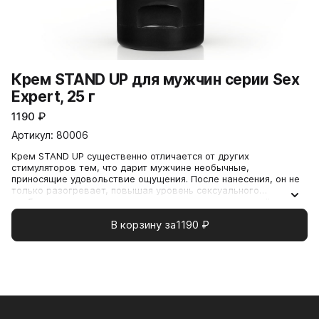
Крем STAND UP для мужчин серии Sex
Expert, 25 г
1190
₽
Артикул: 80006
Крем STAND UP существенно отличается от других
стимуляторов тем, что дарит мужчине необычные,
приносящие удовольствие ощущения. После нанесения, он не
только разогревает, повышая уровень сексуального
возбуждения и увеличивая чувствительность, но и даёт ни с
чем не сравнимую волнообразную смену ощущений —
В корзину за
1190
₽
возбуждающее тепло и стимулирующий холодок. А приятный
аромат земляники добавляет пикантности любовной игре.
STAND UP — это не просто стимулирующий крем, но и
возможность испытать невероятное тактильное наслаждение.
Благодаря своему необычному действию, крем позволяет
мужчине ощутить неповторимую гамму чувств! STAND UP
обладает нежной и лёгкой текстурой. Экстракт перца
красного в составе крема усиливает кровоток и повышает
чувствительность. Аргинин положительно влияет на эрекцию.