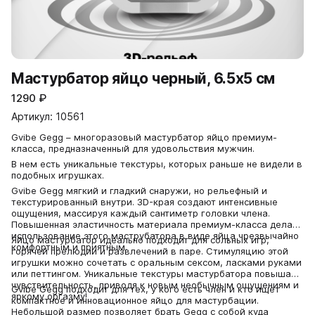
Мастурбатор яйцо черный, 6.5х5 см
1290
₽
Артикул: 10561
Gvibe Gegg – многоразовый мастурбатор яйцо премиум-
класса, предназначенный для удовольствия мужчин.
В нем есть уникальные текстуры, которых раньше не видели в
подобных игрушках.
Gvibe Gegg мягкий и гладкий снаружи, но рельефный и
текстурированный внутри. 3D-края создают интенсивные
ощущения, массируя каждый сантиметр головки члена.
Повышенная эластичность материала премиум-класса делает
использование этого маструбатора в виде яйца чрезвычайно
Яйцо мастурбатор идеально подходит для сольных игр,
комфортным и приятным.
горячей прелюдии и развлечений в паре. Стимуляцию этой
игрушки можно сочетать с оральным сексом, ласками руками
или петтингом. Уникальные текстуры мастурбатора повышают
чувствительность, приводя к новым необычным ощущениям и
Gvibe Gegg подходит для тех, у кого есть член и кто ищет
яркому оргазму!
компактное и инновационное яйцо для мастурбации.
Небольшой размер позволяет брать Gegg с собой куда