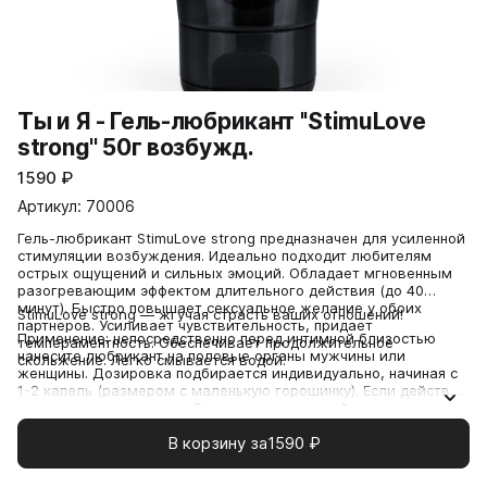
Ты и Я - Гель-любрикант ''StimuLove
strong'' 50г возбужд.
1590
₽
Артикул: 70006
Гель-любрикант StimuLove strong предназначен для усиленной
стимуляции возбуждения. Идеально подходит любителям
острых ощущений и сильных эмоций. Обладает мгновенным
разогревающим эффектом длительного действия (до 40
минут). Быстро повышает сексуальное желание у обоих
StimuLove strong — жгучая страсть ваших отношений!
партнеров. Усиливает чувствительность, придает
Применение: непосредственно перед интимной близостью
темпераментность. Обеспечивает продолжительное
нанесите любрикант на половые органы мужчины или
скольжение. Легко смывается водой.
женщины. Дозировка подбирается индивидуально, начиная с
1-2 капель (размером с маленькую горошинку). Если действие
средства покажется слабым, то в следующий раз
используйте большее количество.
В корзину за
1590
₽
Состав
Propylene Glycol, Aqua, Glycerin, Polysorbate, Сellulose Gum,
Menthyl Lactate, Acrylates/C10-30 Alkyl Acrylate Crosspolymer,