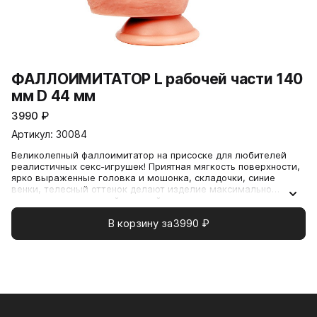
ФАЛЛОИМИТАТОР L рабочей части 140
мм D 44 мм
3990
₽
Артикул: 30084
Великолепный фаллоимитатор на присоске для любителей
реалистичных секс-игрушек! Приятная мягкость поверхности,
ярко выраженные головка и мошонка, складочки, синие
венки, телесный оттенок делают изделие максимально
похожим на настоящий половой член.
Присоска хорошо удерживает интимный аксессуар на ровной
В корзину за
3990
₽
поверхности в горизонтальном или вертикальном положении.
Совместно с изделием рекомендуется использовать гель-
лубрикант «Sex Toys 3 в 1» и очищающий спрей с
антимикробным эффектом Clear Toy.